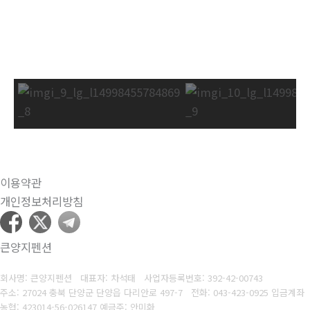
이용약관
개인정보처리방침
큰양지펜션
회사명: 큰양지펜션 대표자: 차석태
사업자등록번호:
392-42-00743
주소: 27024 충북 단양군 단양읍 다리안로 497-7
전화:
043-423-0925 입금계좌
농협: 423014-56-026147 예금주: 안미화