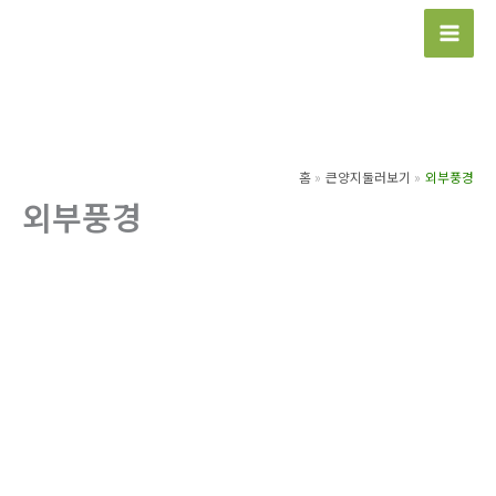
콘
텐
츠
로
건
너
홈
큰양지둘러보기
외부풍경
뛰
외부풍경
기